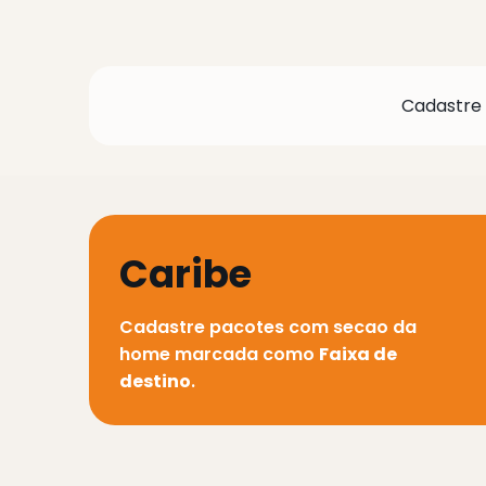
Cadastre
Caribe
Cadastre pacotes com secao da
home marcada como
Faixa de
destino
.