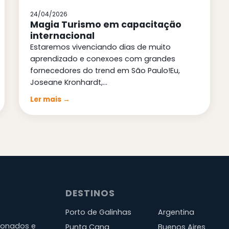
24/04/2026
Magia Turismo em capacitação
internacional
Estaremos vivenciando dias de muito
aprendizado e conexoes com grandes
fornecedores do trend em São Paulo!Eu,
Joseane Kronhardt,…
Ler mais →
DESTINOS
Porto de Galinhas
Argentina
cionados e
Punta Cana
Buenos Aires